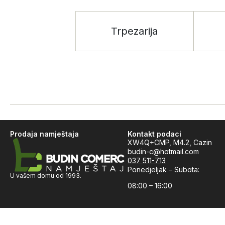
Trpezarija
Prodaja namještaja
Kontakt podaci
XW4Q+CMP, M4.2, Cazin
budin-c@hotmail.com
037 511-713
Ponedjeljak – Subota:
U vašem domu od 1993.
08:00 – 16:00