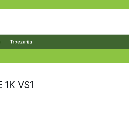
a
Trpezarija
E 1K VS1