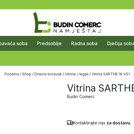
pavaća soba
Predsoblje
Radna soba
Dječija sob
Početna
/
Shop
/
Dnevni boravak
/
Vitrine i regali
/ Vitrina SARTHE 1K VS1
Vitrina SARTH
Budin Comerc
Kontaktirajte nas
za dostavu.