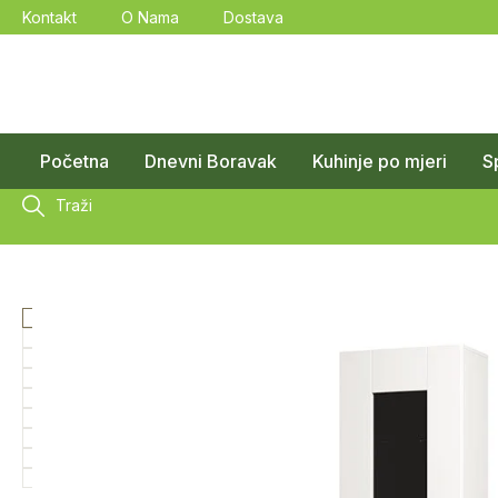
Kontakt
O Nama
Dostava
Početna
Dnevni Boravak
Kuhinje po mjeri
S
Traži