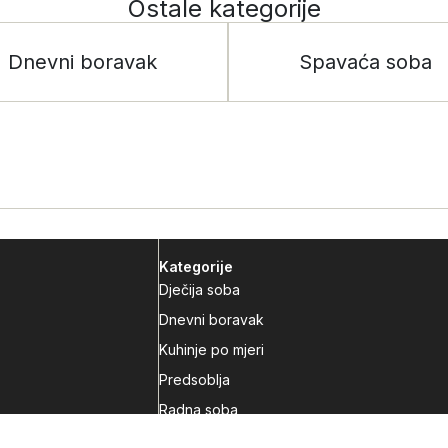
Ostale kategorije
Dnevni boravak
Spavaća soba
Kategorije
Dječija soba
Dnevni boravak
Kuhinje po mjeri
Predsoblja
Radna soba
Spavaća soba