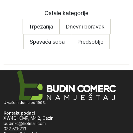
Ostale kategorije
Trpezarija
Dnevni boravak
Spavaća soba
Predsoblje
U vašem domu od 1993.
Kontakt podaci
XW4Q+CMP, M4.2, Cazin
budin-c@hotmail.com
037 511-713