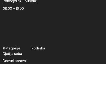
Ponedjeljak – Subota:
08:00 – 16:00
Kategorije
Podrška
Dječija soba
Dnevni boravak
Kuhinje po mjeri
Predsoblja
Radna soba
Spavaća soba