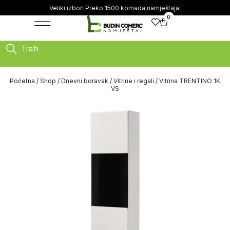
Veliki izbor! Preko 1500 komada namještaja.
0
Traži
Početna
/
Shop
/
Dnevni boravak
/
Vitrine i regali
/ Vitrina TRENTINO 1K
VS