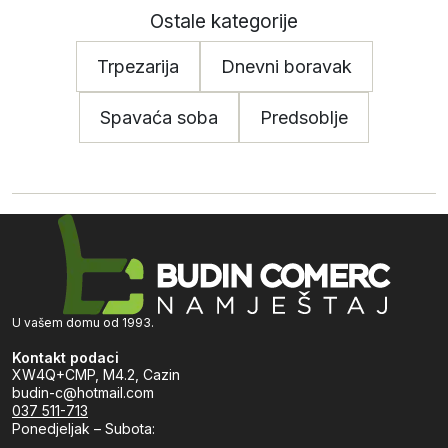
Ostale kategorije
Trpezarija
Dnevni boravak
Spavaća soba
Predsoblje
U vašem domu od 1993.
Kontakt podaci
XW4Q+CMP, M4.2, Cazin
budin-c@hotmail.com
037 511-713
Ponedjeljak – Subota: