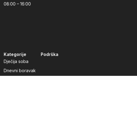
08:00 – 16:00
Kategorije
Podrška
Dječija soba
Dnevni boravak
Kuhinje po mjeri
Predsoblja
Radna soba
Spavaća soba