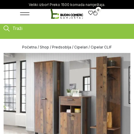
Veliki izbor! Preko 1500 komada namještaja.
0
Traži
Početna
/
Shop
/
Predsoblja
/
Cipelari
/ Cipelar CLIF