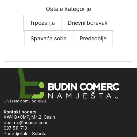
Ostale kategorije
Trpezarija
Dnevni boravak
Spavaća soba
Predsoblje
U vašem domu od 1993.
Kontakt podaci
XW4Q+CMP, M4.2, Cazin
budin-c@hotmail.com
037 511-713
Ponedjeljak – Subota: