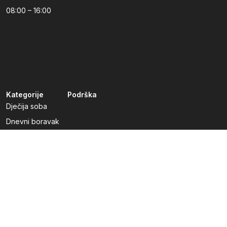
08:00 – 16:00
Kategorije
Podrška
Dječija soba
Dnevni boravak
Kuhinje po mjeri
Predsoblja
Radna soba
Spavaća soba