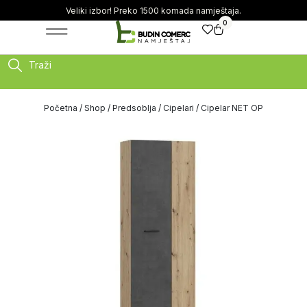
Veliki izbor! Preko 1500 komada namještaja.
0
Traži
Početna
/
Shop
/
Predsoblja
/
Cipelari
/ Cipelar NET OP