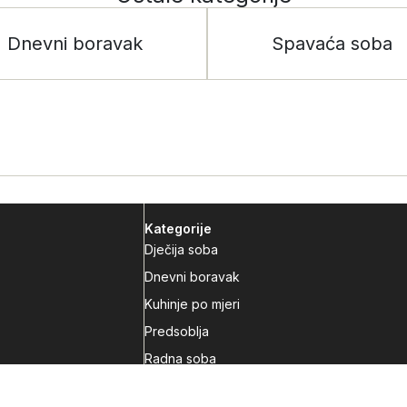
Dnevni boravak
Spavaća soba
Kategorije
Dječija soba
Dnevni boravak
Kuhinje po mjeri
Predsoblja
Radna soba
Spavaća soba