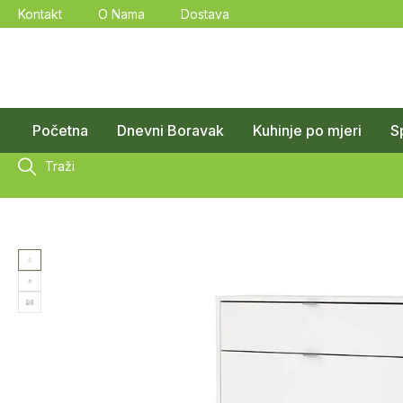
Kontakt
O Nama
Dostava
Početna
Dnevni Boravak
Kuhinje po mjeri
S
Traži