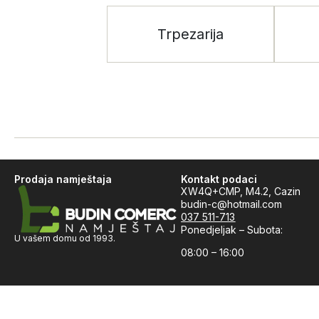
Trpezarija
Prodaja namještaja
Kontakt podaci
XW4Q+CMP, M4.2, Cazin
budin-c@hotmail.com
037 511-713
Ponedjeljak – Subota:
U vašem domu od 1993.
08:00 – 16:00