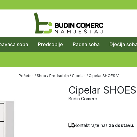
pavaća soba
Predsoblje
Radna soba
Dječija sob
Početna
/
Shop
/
Predsoblja
/
Cipelari
/ Cipelar SHOES V
Cipelar SHOES
Budin Comerc
Kontaktirajte nas
za dostavu.