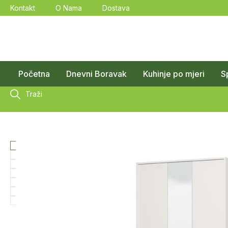
Kontakt
O Nama
Dostava
Početna
Dnevni Boravak
Kuhinje po mjeri
S
Traži