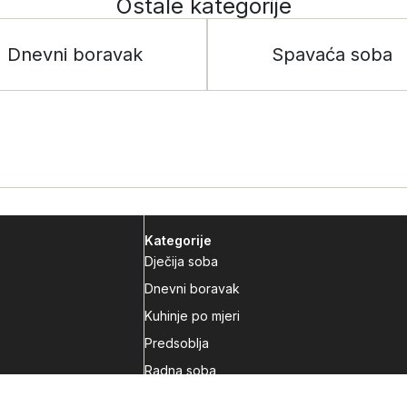
Ostale kategorije
Dnevni boravak
Spavaća soba
Kategorije
Dječija soba
Dnevni boravak
Kuhinje po mjeri
Predsoblja
Radna soba
Spavaća soba