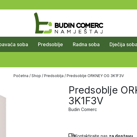
pavaća soba
Predsoblje
Radna soba
Dječija sob
Početna
/
Shop
/
Predsoblja
/ Predsoblje ORKNEY OG 3K1F3V
Predsoblje O
3K1F3V
Budin Comerc
Kontaktirajte nas
za dostavu.