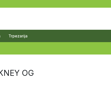
a
Trpezarija
RKNEY OG