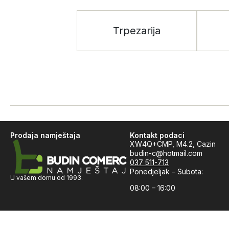
Trpezarija
Prodaja namještaja
Kontakt podaci
XW4Q+CMP, M4.2, Cazin
budin-c@hotmail.com
037 511-713
Ponedjeljak – Subota:
U vašem domu od 1993.
08:00 – 16:00