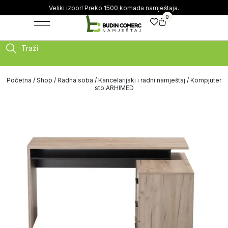
Veliki izbor! Preko 1500 komada namještaja.
0
Traži
Početna
/
Shop
/
Radna soba
/
Kancelarijski i radni namještaj
/ Kompjuter
sto ARHIMED