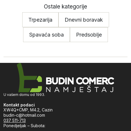
Ostale kategorije
Trpezarija
Dnevni boravak
Spavaća soba
Predsoblje
U vašem domu od 1993.
Kontakt podaci
XW4Q+CMP, M4.2, Cazin
budin-c@hotmail.com
037 511-713
Ponedjeljak – Subota: