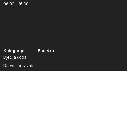
08:00 – 16:00
Kategorije
Podrška
Dječija soba
Dnevni boravak
Kuhinje po mjeri
Predsoblja
Radna soba
Spavaća soba