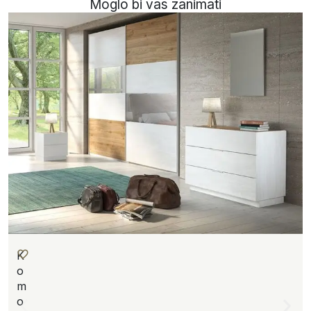
Moglo bi vas zanimati
K
o
m
o