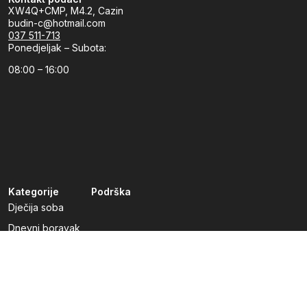
XW4Q+CMP, M4.2, Cazin
budin-c@hotmail.com
037 511-713
Ponedjeljak – Subota:
08:00 – 16:00
Kategorije
Podrška
Dječija soba
Dnevni boravak
Kuhinje po mjeri
Predsoblja
Radna soba