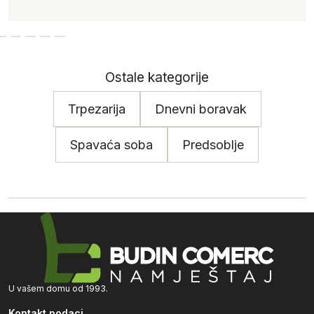
Ostale kategorije
Trpezarija
Dnevni boravak
Spavaća soba
Predsoblje
U vašem domu od 1993.
Kontakt podaci