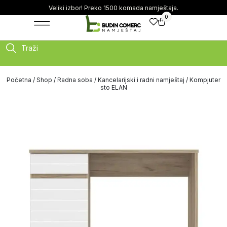
Veliki izbor! Preko 1500 komada namještaja.
0
Traži
Početna
/
Shop
/
Radna soba
/
Kancelarijski i radni namještaj
/ Kompjuter
sto ELAN