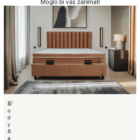
Moglo bi vas zanimati
B
o
d
y
B
a