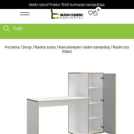
Veliki izbor! Preko 1500 komada namještaja.
0
Traži
Početna
/
Shop
/
Radna soba
/
Kancelarijski i radni namještaj
/ Radni sto
PINIO