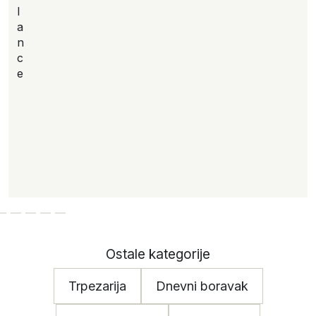
l
a
n
c
e
Ostale kategorije
Trpezarija
Dnevni boravak