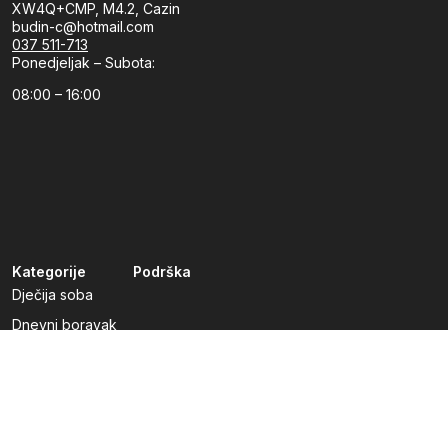
XW4Q+CMP, M4.2, Cazin
budin-c@hotmail.com
037 511-713
Ponedjeljak – Subota:
08:00 – 16:00
Kategorije
Podrška
Dječija soba
Dnevni boravak
Kuhinje po mjeri
Predsoblja
Radna soba
Spavaća soba