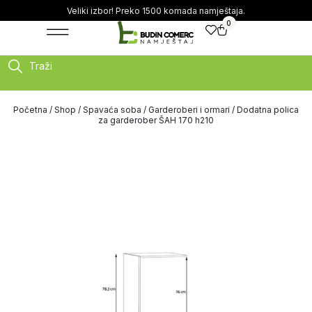
Veliki izbor! Preko 1500 komada namještaja.
0
Traži
Početna
/
Shop
/
Spavaća soba
/
Garderoberi i ormari
/ Dodatna polica
za garderober ŠAH 170 h210