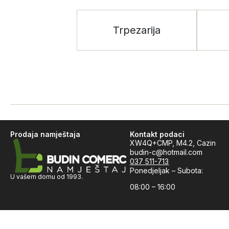
Trpezarija
Prodaja namještaja
Kontakt podaci
XW4Q+CMP, M4.2, Cazin
budin-c@hotmail.com
037 511-713
Ponedjeljak – Subota:
U vašem domu od 1993.
08:00 – 16:00