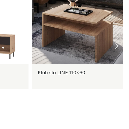
Klub sto LINE 110×60
K