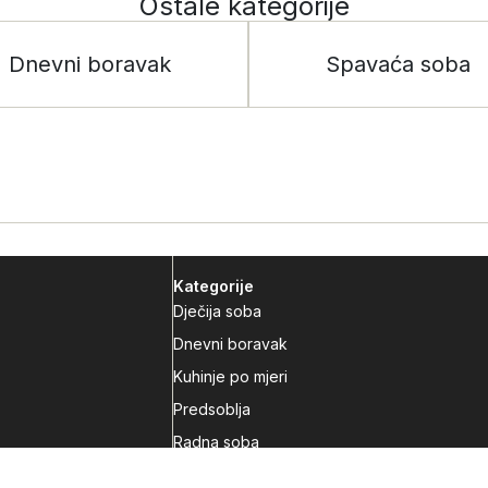
Ostale kategorije
Dnevni boravak
Spavaća soba
Kategorije
Dječija soba
Dnevni boravak
Kuhinje po mjeri
Predsoblja
Radna soba
Spavaća soba