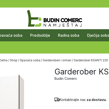
pavaća soba
Predsoblje
Radna soba
Dječija sob
četna
/
Shop
/
Spavaća soba
/
Garderoberi i ormari
/ Garderober KSANTI 220
Garderober K
Budin Comerc
Kontaktirajte nas
za dostavu.