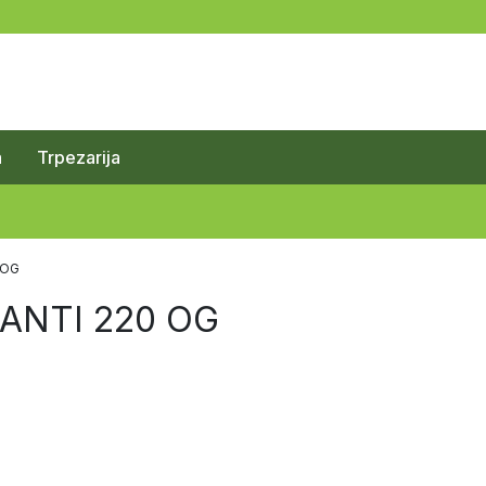
a
Trpezarija
 OG
SANTI 220 OG