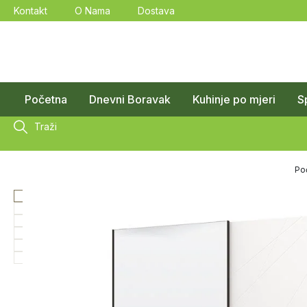
Kontakt
O Nama
Dostava
Početna
Dnevni Boravak
Kuhinje po mjeri
S
Traži
Po