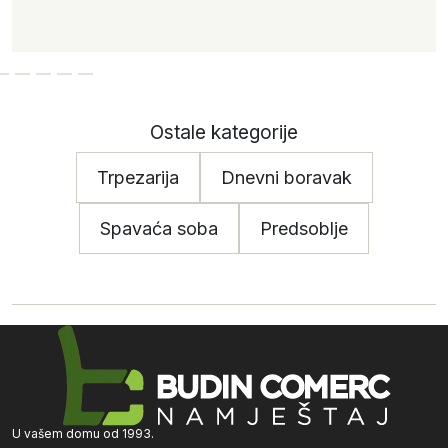
Ostale kategorije
Trpezarija
Dnevni boravak
Spavaća soba
Predsoblje
U vašem domu od 1993.