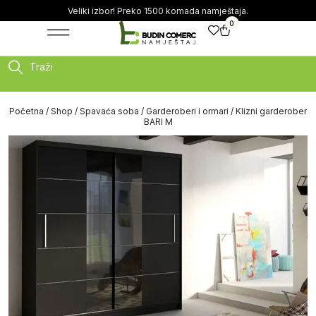
Veliki izbor! Preko 1500 komada namještaja.
0
Traži
Početna
/
Shop
/
Spavaća soba
/
Garderoberi i ormari
/ Klizni garderober
BARI M