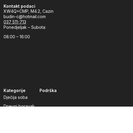
Kontakt podaci
XW4Q+CMP, M4.2, Cazin
budin-c@hotmail.com
037 511-713
Ponedjeljak – Subota:
08:00 – 16:00
Kategorije
Podrška
Dječija soba
Dnevni boravak
Kuhinje po mjeri
Predsoblja
Radna soba