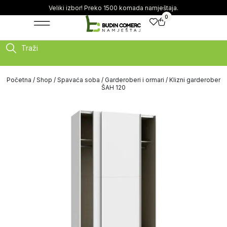
Veliki izbor! Preko 1500 komada namještaja.
0
Traži
Početna
/
Shop
/
Spavaća soba
/
Garderoberi i ormari
/ Klizni garderober
ŠAH 120