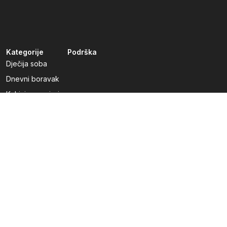
Kategorije
Podrška
Dječija soba
Dnevni boravak
Kuhinje po mjeri
Predsoblja
Radna soba
Spavaća soba