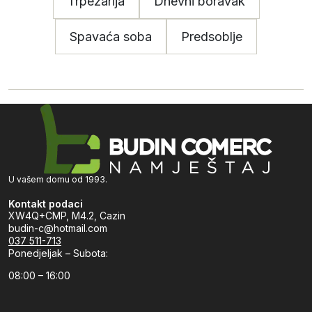
Trpezarija
Dnevni boravak
Spavaća soba
Predsoblje
U vašem domu od 1993.
Kontakt podaci
XW4Q+CMP, M4.2, Cazin
budin-c@hotmail.com
037 511-713
Ponedjeljak – Subota:
08:00 – 16:00