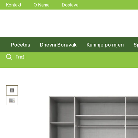
Kontakt
O Nama
Dostava
Početna
Dnevni Boravak
Kuhinje po mjeri
S
Traži