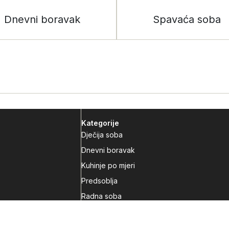
Dnevni boravak
Spavaća soba
Kategorije
Dječija soba
Dnevni boravak
Kuhinje po mjeri
Predsoblja
Radna soba
Spavaća soba