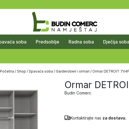
pavaća soba
Predsoblje
Radna soba
Dječija sob
Početna
/
Shop
/
Spavaća soba
/
Garderoberi i ormari
/ Ormar DETROIT 7V4
Ormar DETROI
Budin Comerc
Kontaktirajte nas
za dostavu.