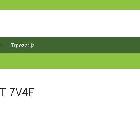
a
Trpezarija
F
T 7V4F