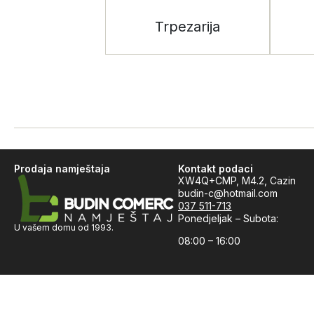
Trpezarija
Prodaja namještaja
Kontakt podaci
XW4Q+CMP, M4.2, Cazin
budin-c@hotmail.com
037 511-713
Ponedjeljak – Subota:
U vašem domu od 1993.
08:00 – 16:00