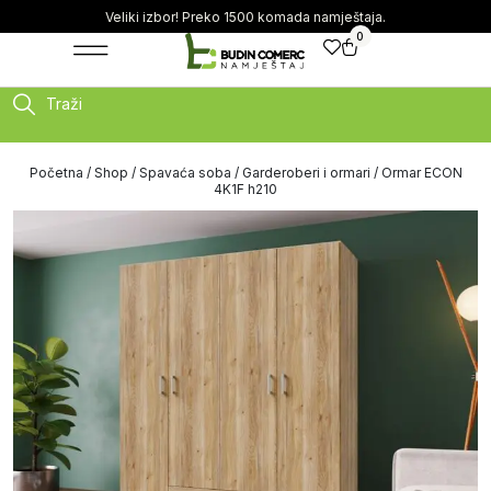
Veliki izbor! Preko 1500 komada namještaja.
0
Traži
Početna
/
Shop
/
Spavaća soba
/
Garderoberi i ormari
/ Ormar ECON
4K1F h210