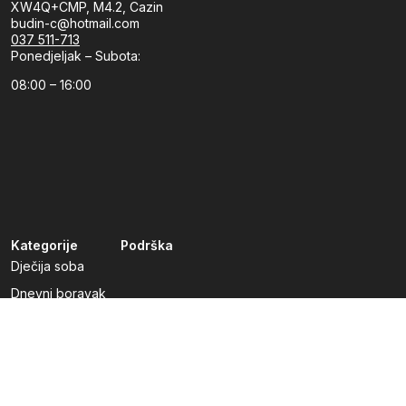
XW4Q+CMP, M4.2, Cazin
budin-c@hotmail.com
037 511-713
Ponedjeljak – Subota:
08:00 – 16:00
Kategorije
Podrška
Dječija soba
Dnevni boravak
Kuhinje po mjeri
Predsoblja
Radna soba
Spavaća soba