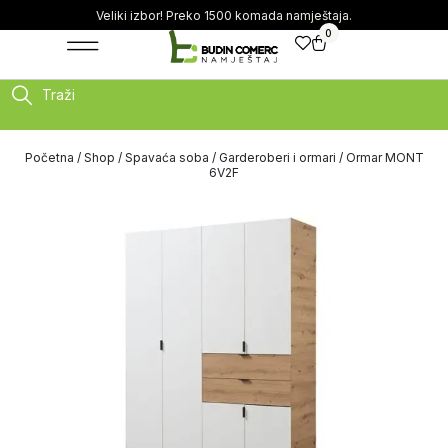
Veliki izbor! Preko 1500 komada namještaja.
0
Traži
Početna
/
Shop
/
Spavaća soba
/
Garderoberi i ormari
/ Ormar MONT
6V2F