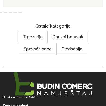
Ostale kategorije
Trpezarija
Dnevni boravak
Spavaća soba
Predsoblje
U vašem domu od 1993.
Kontakt podaci