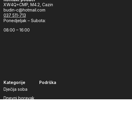
XW4Q+CMP, M4.2, Cazin
budin-c@hotmail.com
037 511-713
Ponedjeljak – Subota:
08:00 – 16:00
Kategorije
Podrška
Dječija soba
Dnevni boravak
Kuhinje po mjeri
Predsoblja
Radna soba