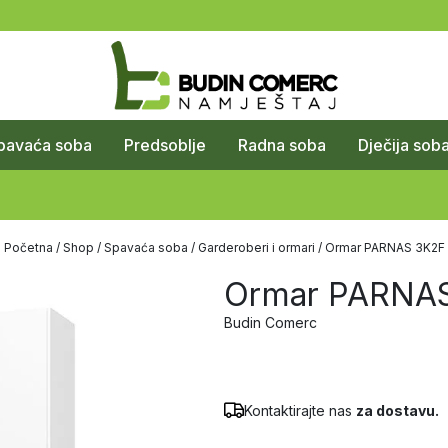
pavaća soba
Predsoblje
Radna soba
Dječija sob
Početna
/
Shop
/
Spavaća soba
/
Garderoberi i ormari
/ Ormar PARNAS 3K2F
Ormar PARNA
Budin Comerc
Kontaktirajte nas
za dostavu.