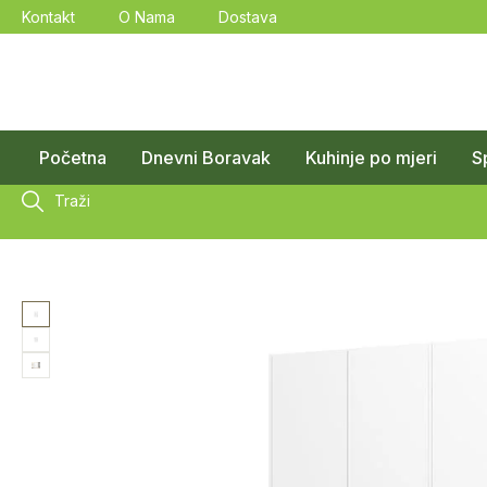
Kontakt
O Nama
Dostava
Početna
Dnevni Boravak
Kuhinje po mjeri
S
Traži