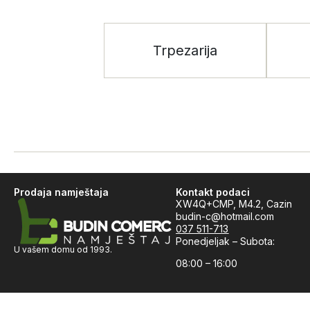
Trpezarija
Prodaja namještaja
Kontakt podaci
XW4Q+CMP, M4.2, Cazin
budin-c@hotmail.com
037 511-713
Ponedjeljak – Subota:
U vašem domu od 1993.
08:00 – 16:00