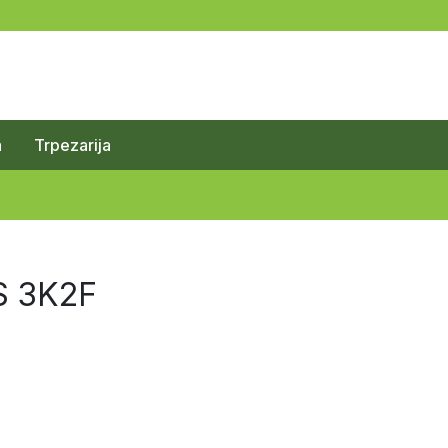
a
Trpezarija
S 3K2F