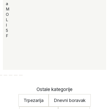
a
M
O
L
I
5
F
Ostale kategorije
Trpezarija
Dnevni boravak