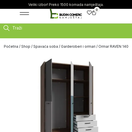
Veliki izbor! Preko 1500 komada namještaja.
0
Traži
Početna
/
Shop
/
Spavaća soba
/
Garderoberi i ormari
/ Ormar RAVEN 140