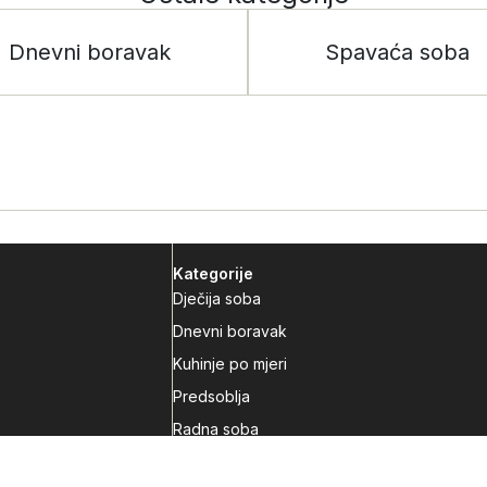
Dnevni boravak
Spavaća soba
Kategorije
Dječija soba
Dnevni boravak
Kuhinje po mjeri
Predsoblja
Radna soba
Spavaća soba