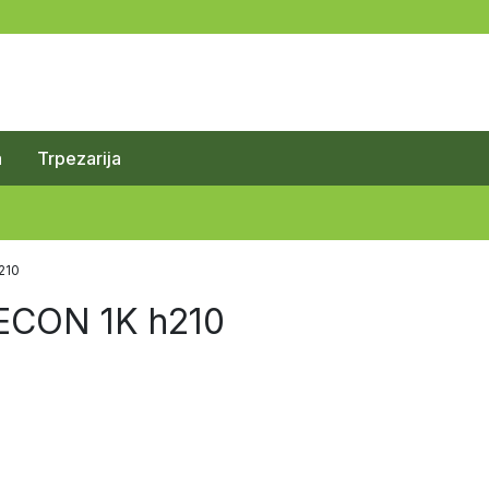
a
Trpezarija
210
ECON 1K h210