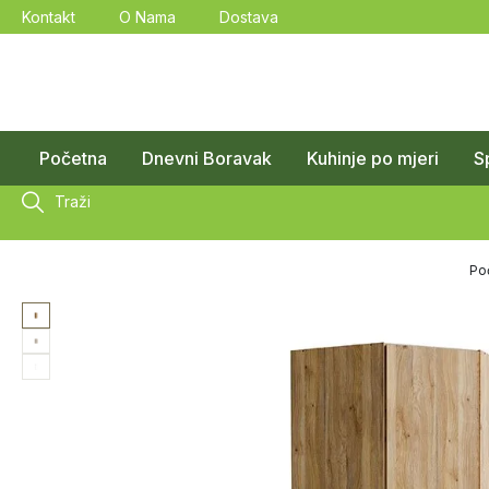
Kontakt
O Nama
Dostava
Početna
Dnevni Boravak
Kuhinje po mjeri
S
Traži
Po