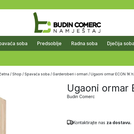
pavaća soba
Predsoblje
Radna soba
Dječija sob
četna
/
Shop
/
Spavaća soba
/
Garderoberi i ormari
/ Ugaoni ormar ECON 1K h
Ugaoni ormar 
Budin Comerc
Kontaktirajte nas
za dostavu.