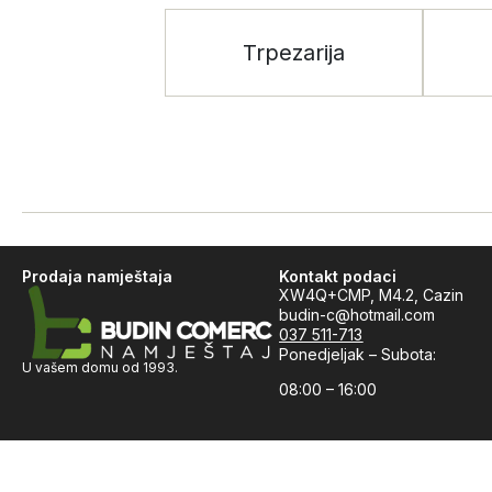
Trpezarija
Prodaja namještaja
Kontakt podaci
XW4Q+CMP, M4.2, Cazin
budin-c@hotmail.com
037 511-713
Ponedjeljak – Subota:
U vašem domu od 1993.
08:00 – 16:00