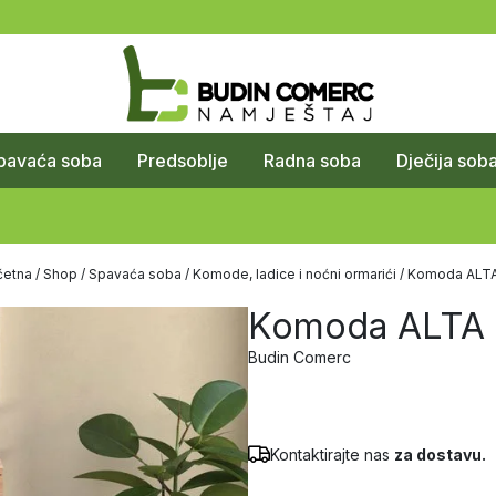
pavaća soba
Predsoblje
Radna soba
Dječija sob
četna
/
Shop
/
Spavaća soba
/
Komode, ladice i noćni ormarići
/ Komoda ALTA
Komoda ALTA
Budin Comerc
Kontaktirajte nas
za dostavu.