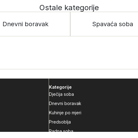
Ostale kategorije
Dnevni boravak
Spavaća soba
Kategorije
Dječija soba
Dnevni boravak
Kuhinje po mjeri
Predsoblja
Radna soba