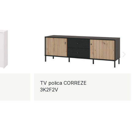
TV polica CORREZE
K
3K2F2V
4