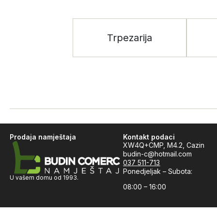
Trpezarija
Prodaja namještaja
Kontakt podaci
XW4Q+CMP, M4.2, Cazin
budin-c@hotmail.com
037 511-713
Ponedjeljak – Subota:
U vašem domu od 1993.
08:00 – 16:00