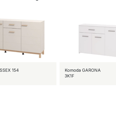
EX 154
Komoda GARONA
3K1F