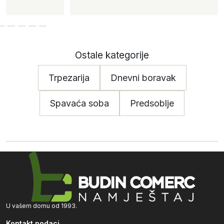
Ostale kategorije
Trpezarija
Dnevni boravak
Spavaća soba
Predsoblje
U vašem domu od 1993.
Kontakt podaci