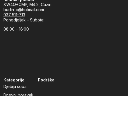
XW4Q+CMP, M4.2, Cazin
budin-c@hotmail.com
037 511-713
Ponedjeljak – Subota:
08:00 – 16:00
Kategorije
Podrška
Dječija soba
Dnevni boravak
Kuhinje po mjeri
Predsoblja
Radna soba