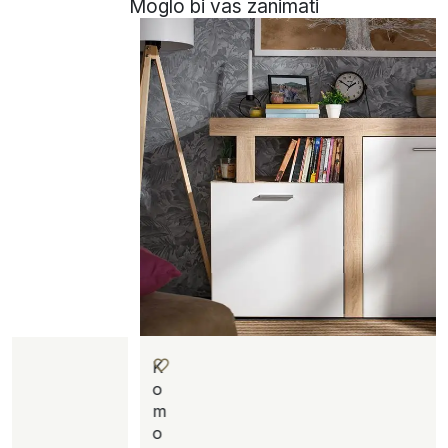
Moglo bi vas zanimati
K
o
m
o