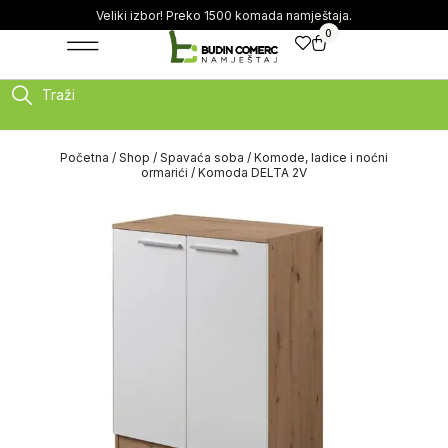
Veliki izbor! Preko 1500 komada namještaja.
0
Traži
Početna
/
Shop
/
Spavaća soba
/
Komode, ladice i noćni
ormarići
/ Komoda DELTA 2V