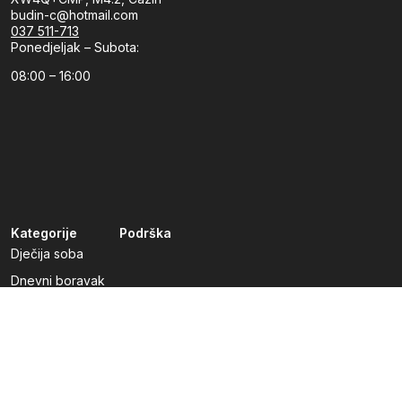
budin-c@hotmail.com
037 511-713
Ponedjeljak – Subota:
08:00 – 16:00
Kategorije
Podrška
Dječija soba
Dnevni boravak
Kuhinje po mjeri
Predsoblja
Radna soba
Spavaća soba