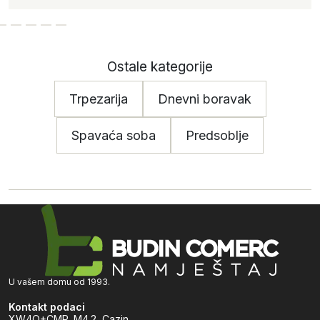
Ostale kategorije
Trpezarija
Dnevni boravak
Spavaća soba
Predsoblje
U vašem domu od 1993.
Kontakt podaci
XW4Q+CMP, M4.2, Cazin