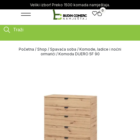
Veliki izbor! Preko 1500 komada namještaja.
0
Traži
Početna
/
Shop
/
Spavaća soba
/
Komode, ladice i noćni
ormarići
/ Komoda DUERO 5F 90