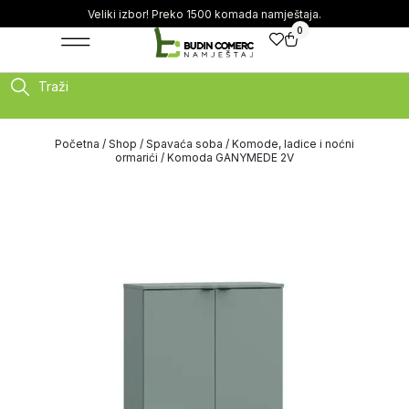
Veliki izbor! Preko 1500 komada namještaja.
0
Traži
Početna
/
Shop
/
Spavaća soba
/
Komode, ladice i noćni
ormarići
/ Komoda GANYMEDE 2V