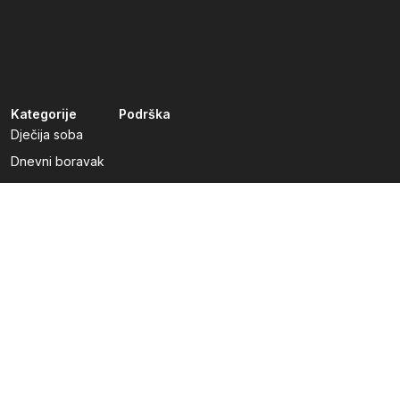
Kategorije
Podrška
Dječija soba
Dnevni boravak
Kuhinje po mjeri
Predsoblja
Radna soba
Spavaća soba