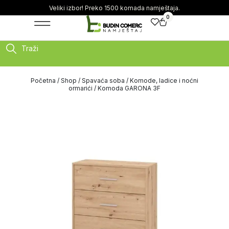
Veliki izbor! Preko 1500 komada namještaja.
0
Traži
Početna
/
Shop
/
Spavaća soba
/
Komode, ladice i noćni
ormarići
/ Komoda GARONA 3F