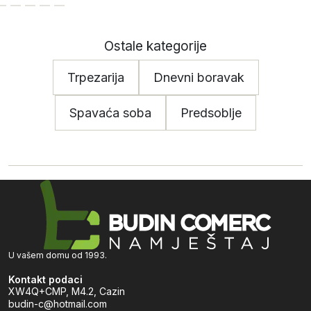
Ostale kategorije
Trpezarija
Dnevni boravak
Spavaća soba
Predsoblje
U vašem domu od 1993.
Kontakt podaci
XW4Q+CMP, M4.2, Cazin
budin-c@hotmail.com