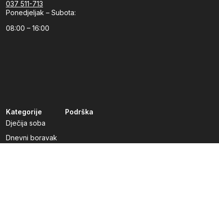
037 511-713
Ponedjeljak – Subota:
08:00 – 16:00
Kategorije
Podrška
Dječija soba
Dnevni boravak
Kuhinje po mjeri
Predsoblja
Radna soba
Spavaća soba