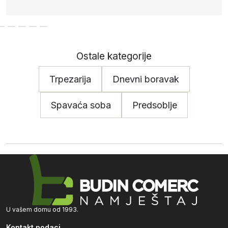
Ostale kategorije
Trpezarija
Dnevni boravak
Spavaća soba
Predsoblje
U vašem domu od 1993.
Kontakt podaci