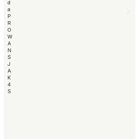
d
a
P
R
O
W
A
N
S
J
A
K
4
S