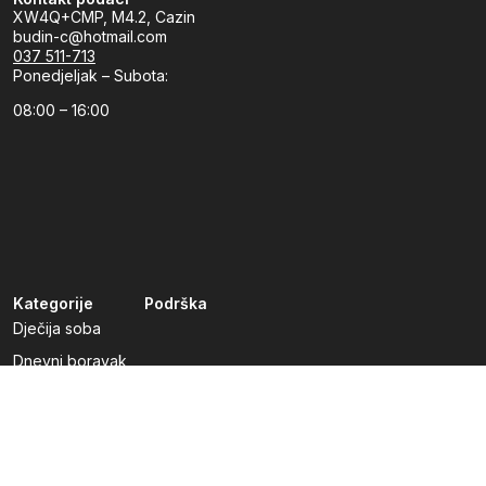
XW4Q+CMP, M4.2, Cazin
budin-c@hotmail.com
037 511-713
Ponedjeljak – Subota:
08:00 – 16:00
Kategorije
Podrška
Dječija soba
Dnevni boravak
Kuhinje po mjeri
Predsoblja
Radna soba