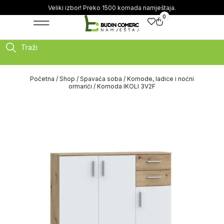
Veliki izbor! Preko 1500 komada namještaja.
0
Traži
Početna
/
Shop
/
Spavaća soba
/
Komode, ladice i noćni
ormarići
/ Komoda IKOLI 3V2F