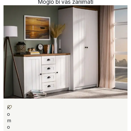
Moglo bi vas zanimati
K
o
m
o