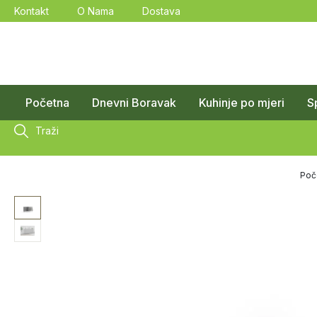
Kontakt
O Nama
Dostava
Početna
Dnevni Boravak
Kuhinje po mjeri
S
Traži
Poč