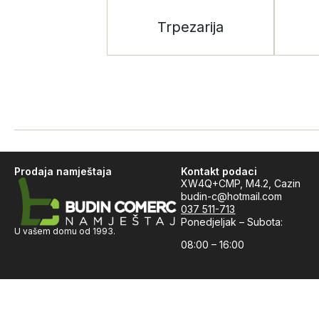
Trpezarija
Prodaja namještaja
Kontakt podaci
XW4Q+CMP, M4.2, Cazin
budin-c@hotmail.com
037 511-713
Ponedjeljak – Subota:
U vašem domu od 1993.
08:00 – 16:00