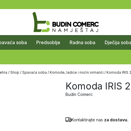
pavaća soba
Predsoblje
Radna soba
Dječija sob
etna
/
Shop
/
Spavaća soba
/
Komode, ladice i noćni ormarići
/ Komoda IRIS 
Komoda IRIS 
Budin Comerc
Kontaktirajte nas
za dostavu.