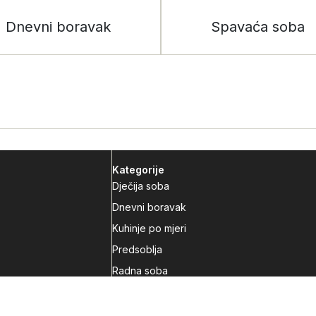
Dnevni boravak
Spavaća soba
Kategorije
Dječija soba
Dnevni boravak
Kuhinje po mjeri
Predsoblja
Radna soba
Spavaća soba