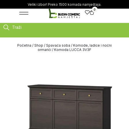
Veliki izbor! Preko 1500 komada namještaja.
0
Traži
Početna
/
Shop
/
Spavaća soba
/
Komode, ladice i noćni
ormarići
/ Komoda LUCCA 3V3F