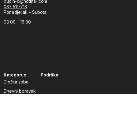
budin-c@hotmail.com
037 511-713
Ponedjeljak – Subota:
08:00 – 16:00
Kategorije
Podrška
Dječija soba
Dnevni boravak
Kuhinje po mjeri
Predsoblja
Radna soba
Spavaća soba