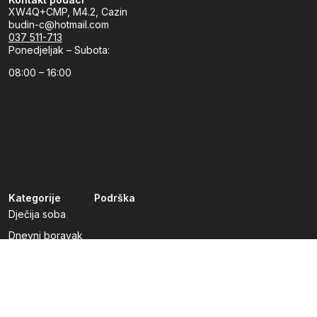
XW4Q+CMP, M4.2, Cazin
budin-c@hotmail.com
037 511-713
Ponedjeljak – Subota:
08:00 – 16:00
Kategorije
Podrška
Dječija soba
Dnevni boravak
Kuhinje po mjeri
Predsoblja
Radna soba