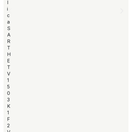
l
i
c
a
S
A
R
T
H
E
T
V
1
5
0
3
K
1
F
2
V