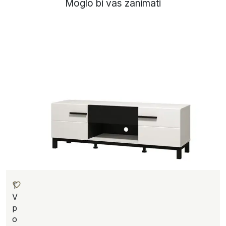
Moglo bi vas zanimati
T
V
p
o