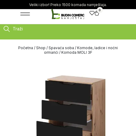
Veliki izbor! Preko 1500 komada namještaja.
0
Traži
Početna
/
Shop
/
Spavaća soba
/
Komode, ladice i noćni
ormarići
/ Komoda MOLI 3F