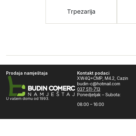
Trpezarija
Prodaja namještaja
Kontakt podaci
XW4Q+CMP, M4.2, Cazin
budin-c@hotmail.com
037 511-713
Ponedjeljak – Subota:
U vašem domu od 1993.
08:00 – 16:00