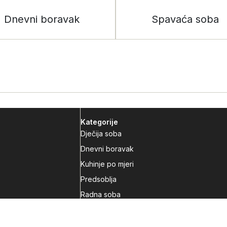
Dnevni boravak
Spavaća soba
Kategorije
Dječija soba
Dnevni boravak
Kuhinje po mjeri
Predsoblja
Radna soba
Spavaća soba