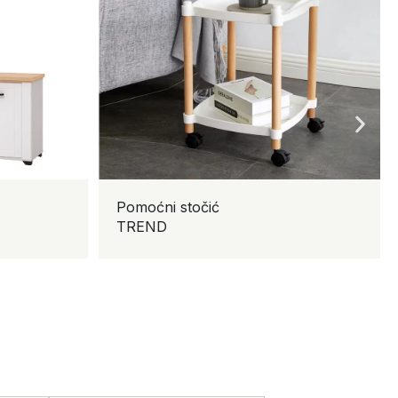
Pomoćni stočić
R
TREND