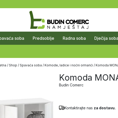
pavaća soba
Predsoblje
Radna soba
Dječija sob
etna
/
Shop
/
Spavaća soba
/
Komode, ladice i noćni ormarići
/ Komoda MON
Komoda MON
Budin Comerc
Kontaktirajte nas
za dostavu.