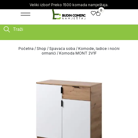
Veliki izbor! Preko 1500 komada namještaja.
0
Traži
Početna
/
Shop
/
Spavaća soba
/
Komode, ladice i noćni
ormarići
/ Komoda MONT 2V1F