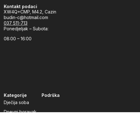
Kontakt podaci
XW4Q+CMP, M4.2, Cazin
budin-c@hotmail.com
037 511-713
Ponedjeljak – Subota:
08:00 – 16:00
Kategorije
Podrška
Dječija soba
Dnevni boravak
Kuhinje po mjeri
Predsoblja
Radna soba