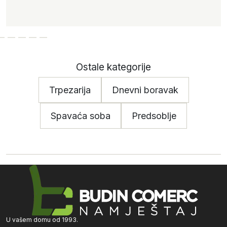
Ostale kategorije
Trpezarija
Dnevni boravak
Spavaća soba
Predsoblje
U vašem domu od 1993.