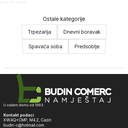
Ostale kategorije
Trpezarija
Dnevni boravak
Spavaća soba
Predsoblje
U vašem domu od 1993.
Kontakt podaci
XW4Q+CMP, M4.2, Cazin
budin-c@hotmail.com