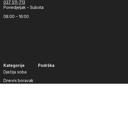
037 511-713
Ponedjeljak – Subota:
08:00 – 16:00
Kategorije
Podrška
Dječija soba
Dnevni boravak
Kuhinje po mjeri
Predsoblja
Radna soba
Spavaća soba