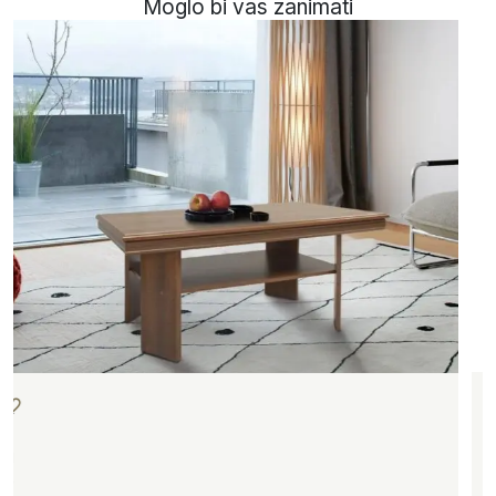
Moglo bi vas zanimati
N
o
ć
n