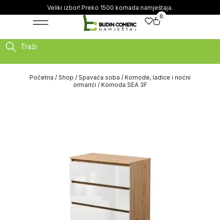
Veliki izbor! Preko 1500 komada namještaja.
0
Traži
Početna
/
Shop
/
Spavaća soba
/
Komode, ladice i noćni
ormarići
/ Komoda SEA 3F