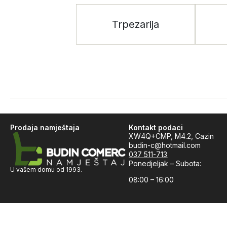
Trpezarija
Prodaja namještaja
Kontakt podaci
XW4Q+CMP, M4.2, Cazin
budin-c@hotmail.com
037 511-713
Ponedjeljak – Subota:
U vašem domu od 1993.
08:00 – 16:00