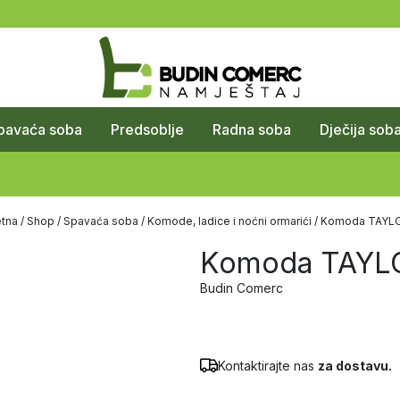
pavaća soba
Predsoblje
Radna soba
Dječija sob
tna
/
Shop
/
Spavaća soba
/
Komode, ladice i noćni ormarići
/ Komoda TAYL
Komoda TAYL
Budin Comerc
Kontaktirajte nas
za dostavu.