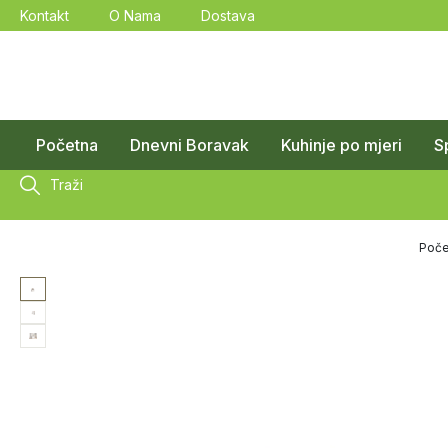
Kontakt
O Nama
Dostava
Početna
Dnevni Boravak
Kuhinje po mjeri
S
Traži
Poče