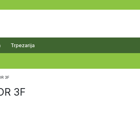
a
Trpezarija
OR 3F
OR 3F