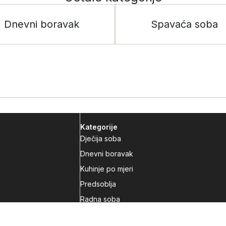
Dnevni boravak
Spavaća soba
Kategorije
Dječija soba
Dnevni boravak
Kuhinje po mjeri
Predsoblja
Radna soba
Spavaća soba