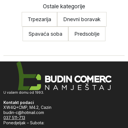
Ostale kategorije
Trpezarija
Dnevni boravak
Spavaća soba
Predsoblje
U vašem domu od 1993.
Kontakt podaci
XW4Q+CMP, M4.2, Cazin
budin-c@hotmail.com
037 511-713
Ponedjeljak – Subota: