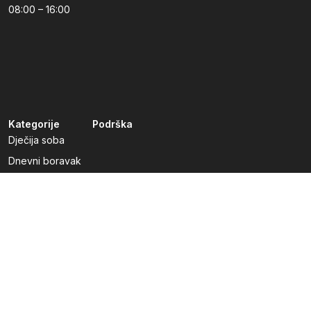
08:00 – 16:00
Kategorije
Podrška
Dječija soba
Dnevni boravak
Kuhinje po mjeri
Predsoblja
Radna soba
Spavaća soba