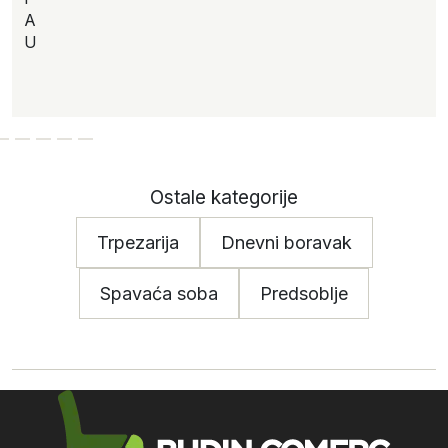
A
U
Ostale kategorije
Trpezarija
Dnevni boravak
Spavaća soba
Predsoblje