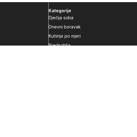
Kategorije
Dječija soba
Dnevni boravak
Kuhinje po mjeri
Predsoblja
Radna soba
Spavaća soba