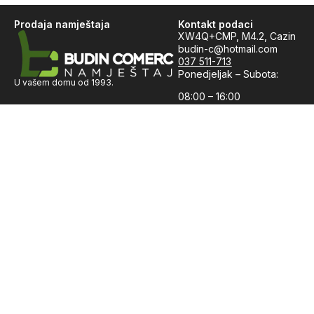
Prodaja namještaja
Kontakt podaci
XW4Q+CMP, M4.2, Cazin
budin-c@hotmail.com
037 511-713
Ponedjeljak – Subota:
U vašem domu od 1993.
08:00 – 16:00