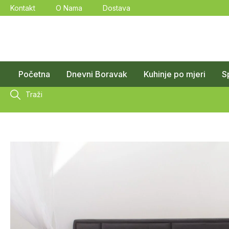
Kontakt
O Nama
Dostava
Početna
Dnevni Boravak
Kuhinje po mjeri
S
Traži