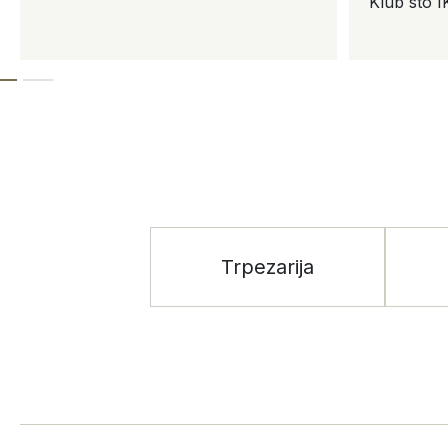
Klub sto IKA 60×60
Trpezarija