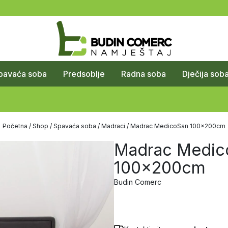
pavaća soba
Predsoblje
Radna soba
Dječija sob
Početna
/
Shop
/
Spavaća soba
/
Madraci
/ Madrac MedicoSan 100x200cm
Madrac Medic
100x200cm
Budin Comerc