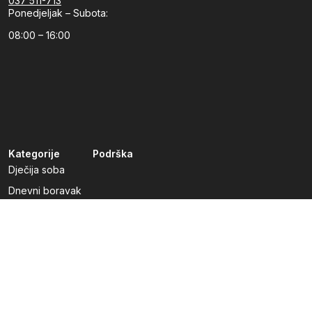
037 511-713
Ponedjeljak – Subota:
08:00 – 16:00
Kategorije
Podrška
Dječija soba
Dnevni boravak
Kuhinje po mjeri
Predsoblja
Radna soba
Spavaća soba