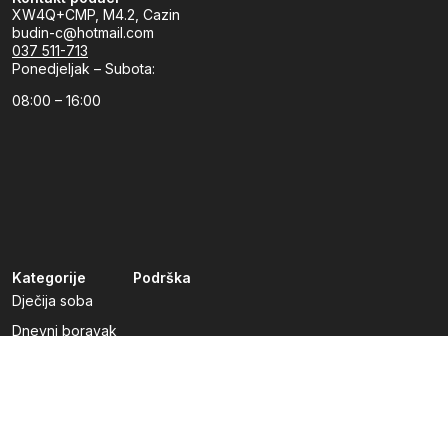
XW4Q+CMP, M4.2, Cazin
budin-c@hotmail.com
037 511-713
Ponedjeljak – Subota:
08:00 – 16:00
Kategorije
Podrška
Dječija soba
Dnevni boravak
Kuhinje po mjeri
Predsoblja
Radna soba