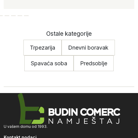
Ostale kategorije
Trpezarija
Dnevni boravak
Spavaća soba
Predsoblje
U vašem domu od 1993.
Kontakt podaci