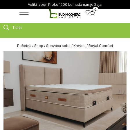
Veliki izbor! Preko 1500 komada namještaja.
0
Traži
Početna
/
Shop
/
Spavaća soba
/
Kreveti
/ Royal Comfort