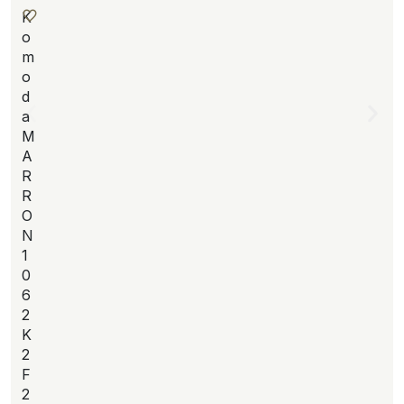
K
o
m
o
d
a
M
A
R
R
O
N
1
0
6
2
K
2
F
2