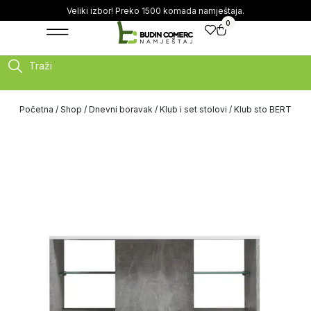
Veliki izbor! Preko 1500 komada namještaja.
0
Traži
Početna
/
Shop
/
Dnevni boravak
/
Klub i set stolovi
/ Klub sto BERT