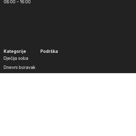
08:00 – 16:00
Kategorije
Podrška
Dječija soba
Dnevni boravak
Kuhinje po mjeri
Predsoblja
Radna soba
Spavaća soba