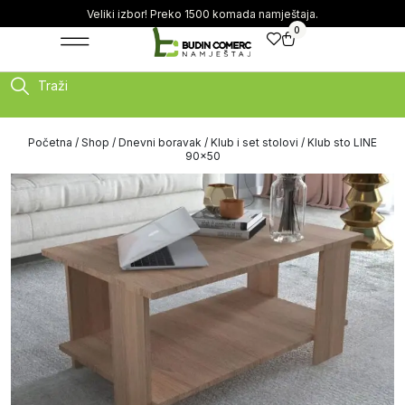
Veliki izbor! Preko 1500 komada namještaja.
0
Traži
Početna
/
Shop
/
Dnevni boravak
/
Klub i set stolovi
/ Klub sto LINE
90×50