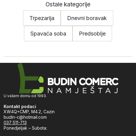
Ostale kategorije
Trpezarija
Dnevni boravak
Spavaća soba
Predsoblje
U vašem domu od 1993.
Kontakt podaci
XW4Q+CMP, M4.2, Cazin
budin-c@hotmail.com
037 511-713
Ponedjeljak – Subota: