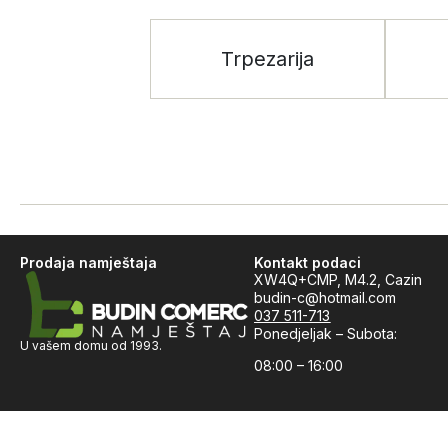
Trpezarija
Prodaja namještaja
Kontakt podaci
XW4Q+CMP, M4.2, Cazin
budin-c@hotmail.com
037 511-713
Ponedjeljak – Subota:
U vašem domu od 1993.
08:00 – 16:00