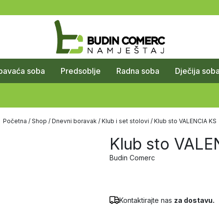
pavaća soba
Predsoblje
Radna soba
Dječija sob
Početna
/
Shop
/
Dnevni boravak
/
Klub i set stolovi
/ Klub sto VALENCIA KS
Klub sto VALE
Budin Comerc
Kontaktirajte nas
za dostavu.