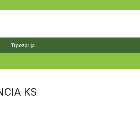
a
Trpezarija
NCIA KS