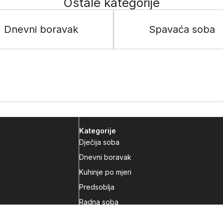
Ostale kategorije
Dnevni boravak
Spavaća soba
Kategorije
Dječija soba
Dnevni boravak
Kuhinje po mjeri
Predsoblja
Radna soba
Spavaća soba