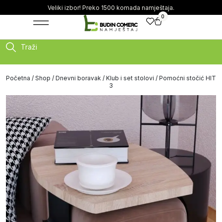
Veliki izbor! Preko 1500 komada namještaja.
0
Traži
Početna
/
Shop
/
Dnevni boravak
/
Klub i set stolovi
/ Pomoćni stočić HIT
3