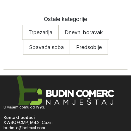
Ostale kategorije
Trpezarija
Dnevni boravak
Spavaća soba
Predsoblje
U vašem domu od 1993.
Kontakt podaci
XW4Q+CMP, M4.2, Cazin
budin-c@hotmail.com