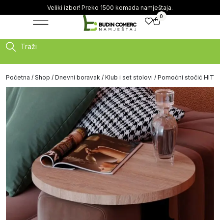
Veliki izbor! Preko 1500 komada namještaja.
0
Traži
Početna
/
Shop
/
Dnevni boravak
/
Klub i set stolovi
/ Pomoćni stočić HIT