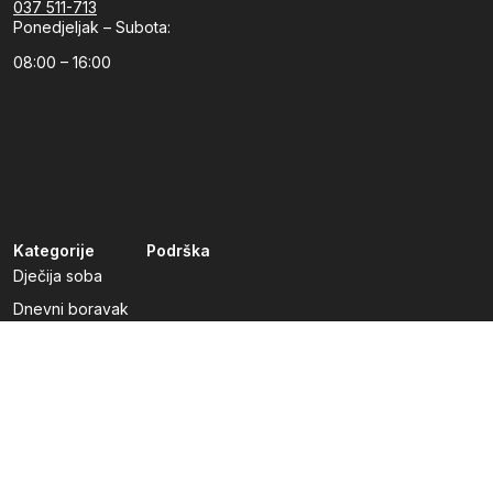
037 511-713
Ponedjeljak – Subota:
08:00 – 16:00
Kategorije
Podrška
Dječija soba
Dnevni boravak
Kuhinje po mjeri
Predsoblja
Radna soba
Spavaća soba