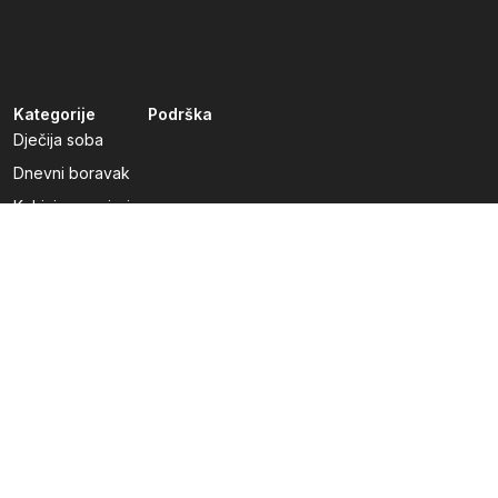
Kategorije
Podrška
Dječija soba
Dnevni boravak
Kuhinje po mjeri
Predsoblja
Radna soba
Spavaća soba