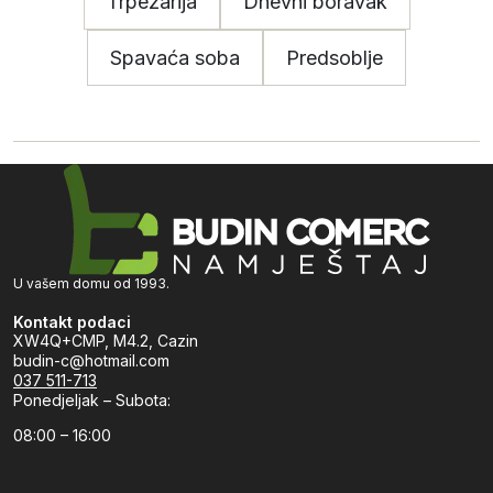
Trpezarija
Dnevni boravak
Spavaća soba
Predsoblje
U vašem domu od 1993.
Kontakt podaci
XW4Q+CMP, M4.2, Cazin
budin-c@hotmail.com
037 511-713
Ponedjeljak – Subota:
08:00 – 16:00