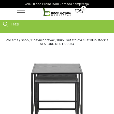
Veliki izbor! Preko 1500 komada namještaja.
0
Traži
Početna
/
Shop
/
Dnevni boravak
/
Klub i set stolovi
/ Set klub stočića
SEAFORD NEST 90954