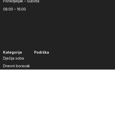
Ponedjeljak – Subota:
08:00 – 16:00
Kategorije
Podrška
Dječija soba
Dnevni boravak
Kuhinje po mjeri
Predsoblja
Radna soba
Spavaća soba