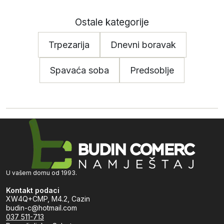
Ostale kategorije
Trpezarija
Dnevni boravak
Spavaća soba
Predsoblje
U vašem domu od 1993.
Kontakt podaci
XW4Q+CMP, M4.2, Cazin
budin-c@hotmail.com
037 511-713