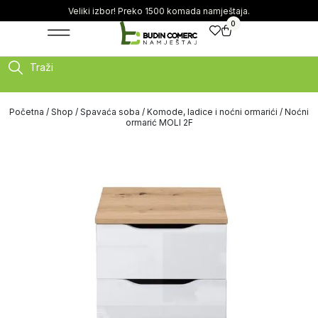
Veliki izbor! Preko 1500 komada namještaja.
0
Traži
Početna
/
Shop
/
Spavaća soba
/
Komode, ladice i noćni ormarići
/ Noćni
ormarić MOLI 2F