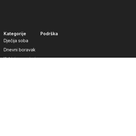
Kategorije
Podrška
Dječija soba
Dnevni boravak
Kuhinje po mjeri
Predsoblja
Radna soba
Spavaća soba