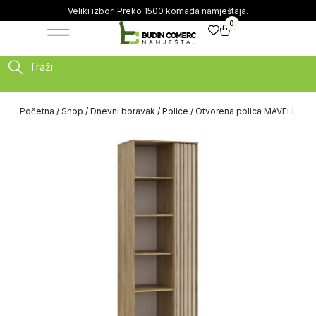
Veliki izbor! Preko 1500 komada namještaja.
0
Traži
Početna
/
Shop
/
Dnevni boravak
/
Police
/ Otvorena polica MAVELL