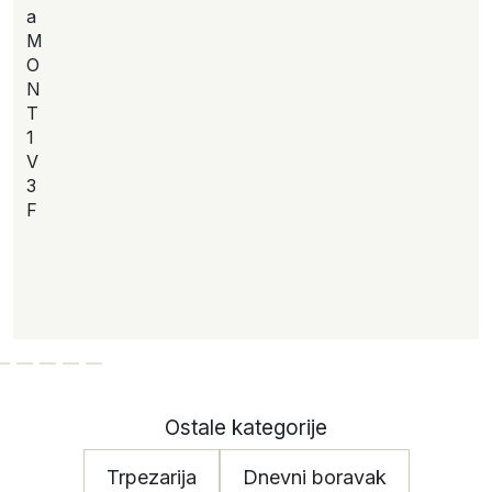
a
M
O
N
T
1
V
3
F
Ostale kategorije
Trpezarija
Dnevni boravak