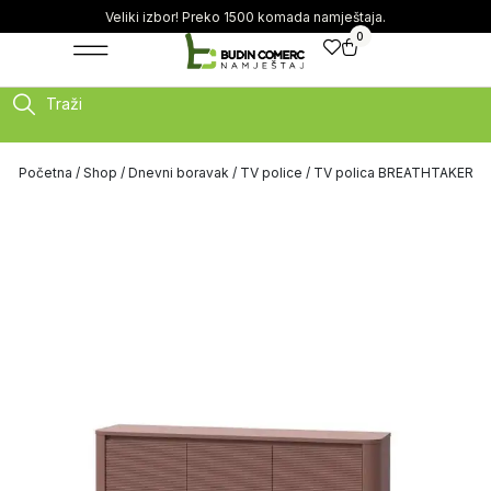
Veliki izbor! Preko 1500 komada namještaja.
0
Traži
Početna
/
Shop
/
Dnevni boravak
/
TV police
/ TV polica BREATHTAKER