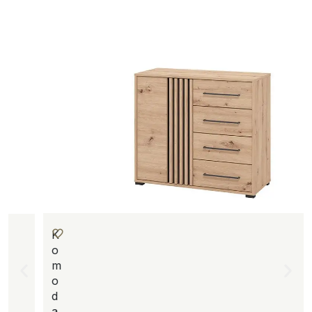
K
o
m
o
d
a