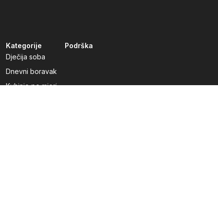
Kategorije
Podrška
Dječija soba
Dnevni boravak
Kuhinje po mjeri
Predsoblja
Radna soba
Spavaća soba