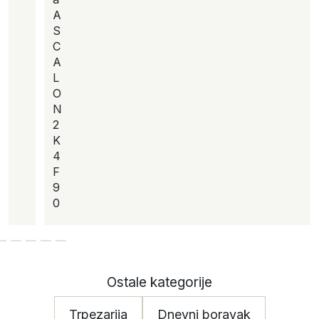
A
S
C
A
L
O
N
2
K
4
F
9
0
Ostale kategorije
Trpezarija
Dnevni boravak