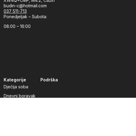
XW4Q+CMP, M4.2, Cazin
budin-c@hotmail.com
037 511-713
Ponedjeljak – Subota:
08:00 – 16:00
Kategorije
Podrška
Dječija soba
Dnevni boravak
Kuhinje po mjeri
Predsoblja
Radna soba
Spavaća soba