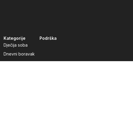
Kategorije
Podrška
Dječija soba
Dnevni boravak
Kuhinje po mjeri
Predsoblja
Radna soba
Spavaća soba