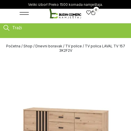
Veliki izbor! Preko 1500 komada namještaja.
0
Traži
Početna
/
Shop
/
Dnevni boravak
/
TV police
/ TV polica LAVAL TV 157
3K2F2V