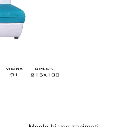
Moglo bi vas zanimati