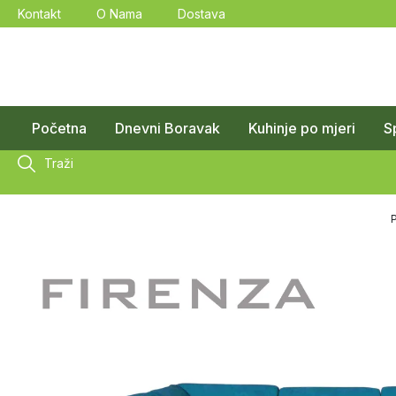
Kontakt
O Nama
Dostava
Početna
Dnevni Boravak
Kuhinje po mjeri
S
Traži