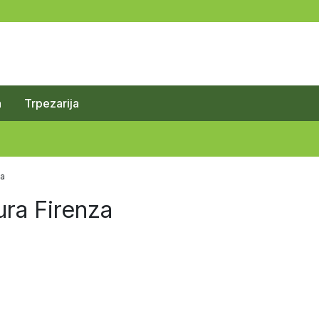
a
Trpezarija
za
ra Firenza