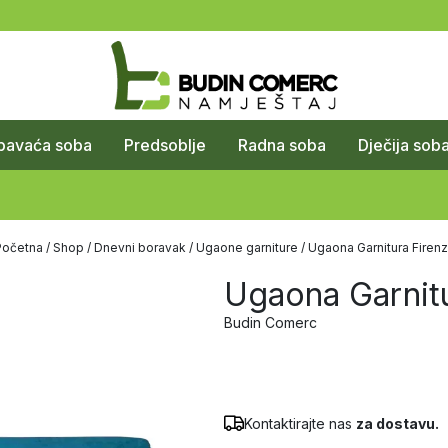
pavaća soba
Predsoblje
Radna soba
Dječija sob
Početna
/
Shop
/
Dnevni boravak
/
Ugaone garniture
/ Ugaona Garnitura Firen
Ugaona Garnitu
Budin Comerc
Kontaktirajte nas
za dostavu.