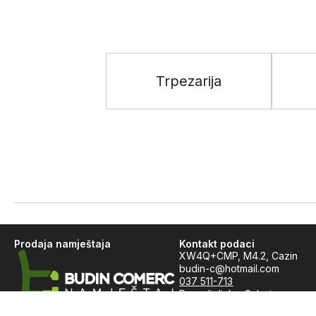
Trpezarija
Prodaja namještaja
Kontakt podaci
XW4Q+CMP, M4.2, Cazin
budin-c@hotmail.com
037 511-713
Ponedjeljak – Subota:
U vašem domu od 1993.