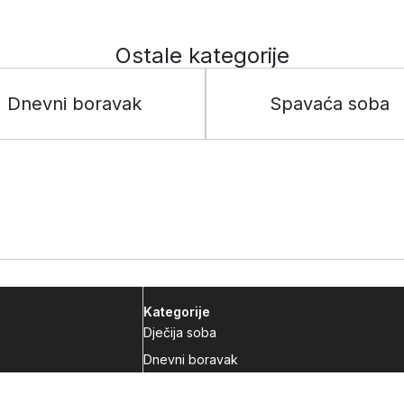
Ostale kategorije
Dnevni boravak
Spavaća soba
Kategorije
Dječija soba
Dnevni boravak
Kuhinje po mjeri